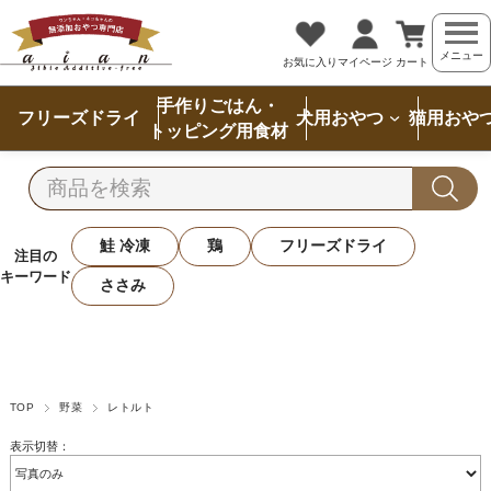
メニュー
お気に入り
マイページ
カート
手作りごはん・
フリーズドライ
犬用おやつ
猫用おや
トッピング用食材
鮭 冷凍
鶏
フリーズドライ
注目の
キーワード
ささみ
TOP
野菜
レトルト
表示切替：