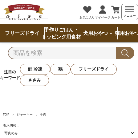
メニュー
お気に入り
マイページ
カート
手作りごはん・
フリーズドライ
犬用おやつ
猫用おや
トッピング用食材
鮭 冷凍
鶏
フリーズドライ
注目の
キーワード
ささみ
TOP
ジャーキー
牛肉
表示切替：