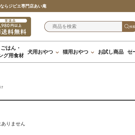
ならジビエ専門店あい庵
検
りごはん・
犬用おやつ
猫用おやつ
お試し商品
セ
ング用食材
かけ
はありません