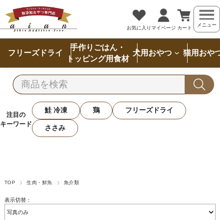
メニュー
お気に入り
マイページ
カート
手作りごはん・
フリーズドライ
犬用おやつ
猫用おや
トッピング用食材
鮭 冷凍
鶏
フリーズドライ
注目の
キーワード
ささみ
TOP
生肉・鮮魚
魚介類
表示切替：