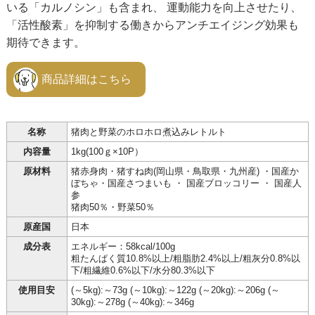
いる「カルノシン」も含まれ、 運動能力を向上させたり、
「活性酸素」を抑制する働きからアンチエイジング効果も
期待できます。
商品詳細はこちら
名称
猪肉と野菜のホロホロ煮込みレトルト
内容量
1kg(100ｇ×10P）
原材料
猪赤身肉・猪すね肉(岡山県・鳥取県・九州産) ・国産か
ぼちゃ・国産さつまいも ・ 国産ブロッコリー ・ 国産人
参
猪肉50％・野菜50％
原産国
日本
成分表
エネルギー：58kcal/100g
粗たんぱく質10.8%以上/粗脂肪2.4%以上/粗灰分0.8%以
下/粗繊維0.6%以下/水分80.3%以下
使用目安
(～5kg):～73g (～10kg):～122g (～20kg):～206g (～
30kg):～278g (～40kg):～346g