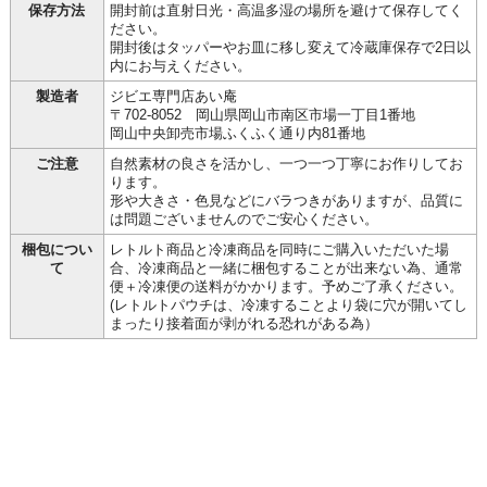
保存方法
開封前は直射日光・高温多湿の場所を避けて保存してく
ださい。
開封後はタッパーやお皿に移し変えて冷蔵庫保存で2日以
内にお与えください。
製造者
ジビエ専門店あい庵
〒702-8052 岡山県岡山市南区市場一丁目1番地
岡山中央卸売市場ふくふく通り内81番地
ご注意
自然素材の良さを活かし、一つ一つ丁寧にお作りしてお
ります。
形や大きさ・色見などにバラつきがありますが、品質に
は問題ございませんのでご安心ください。
梱包につい
レトルト商品と冷凍商品を同時にご購入いただいた場
て
合、冷凍商品と一緒に梱包することが出来ない為、通常
便＋冷凍便の送料がかかります。予めご了承ください。
(レトルトパウチは、冷凍することより袋に穴が開いてし
まったり接着面が剥がれる恐れがある為）