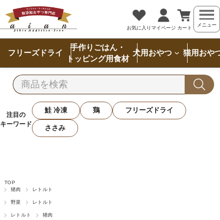
メニュー
お気に入り
マイページ
カート
手作りごはん・
フリーズドライ
犬用おやつ
猫用おや
トッピング用食材
鮭 冷凍
鶏
フリーズドライ
注目の
キーワード
ささみ
TOP
猪肉
レトルト
野菜
レトルト
レトルト
猪肉