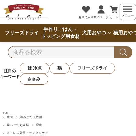
メニュー
お気に入り
マイページ
カート
手作りごはん・
フリーズドライ
犬用おやつ
猫用おや
トッピング用食材
鮭 冷凍
鶏
フリーズドライ
注目の
キーワード
ささみ
TOP
鹿肉
噛みごたえ抜群
噛みごたえ抜群
鹿肉
ストレス発散・デンタルケア