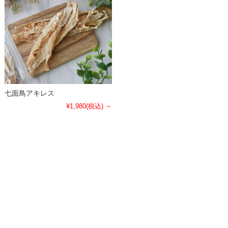
七面鳥アキレス
¥1,980
(税込)
～