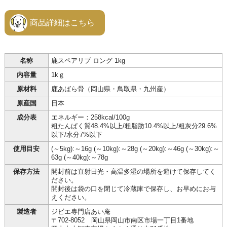
商品詳細はこちら
名称
鹿スペアリブ ロング 1kg
内容量
1kｇ
原材料
鹿あばら骨（岡山県・鳥取県・九州産）
原産国
日本
成分表
エネルギー：258kcal/100g
粗たんぱく質48.4%以上/粗脂肪10.4%以上/粗灰分29.6%
以下/水分7%以下
使用目安
(～5kg):～16g (～10kg):～28g (～20kg):～46g (～30kg):～
63g (～40kg):～78g
保存方法
開封前は直射日光・高温多湿の場所を避けて保存してく
ださい。
開封後は袋の口を閉じて冷蔵庫で保存し、お早めにお与
えください。
製造者
ジビエ専門店あい庵
〒702-8052 岡山県岡山市南区市場一丁目1番地