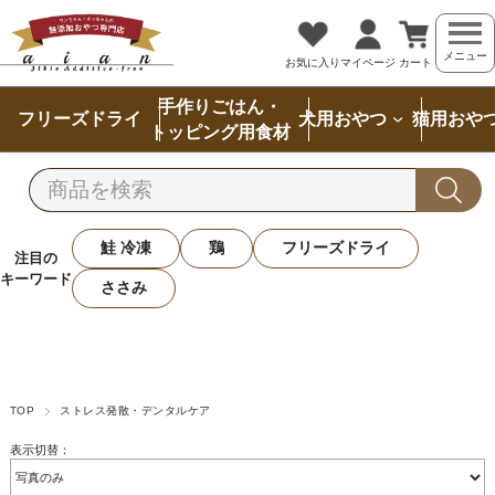
メニュー
お気に入り
マイページ
カート
手作りごはん・
フリーズドライ
犬用おやつ
猫用おや
トッピング用食材
鮭 冷凍
鶏
フリーズドライ
注目の
キーワード
ささみ
TOP
ストレス発散・デンタルケア
表示切替：