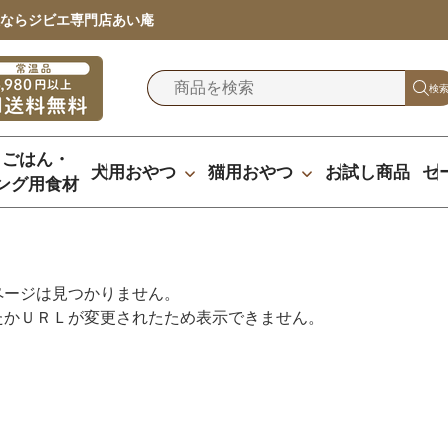
ならジビエ専門店あい庵
検
りごはん・
犬用おやつ
猫用おやつ
お試し商品
セ
ング用食材
ページは見つかりません。
たかＵＲＬが変更されたため表示できません。