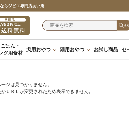
ならジビエ専門店あい庵
検
りごはん・
犬用おやつ
猫用おやつ
お試し商品
セ
ング用食材
ページは見つかりません。
たかＵＲＬが変更されたため表示できません。